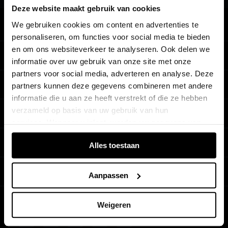
Deze website maakt gebruik van cookies
We gebruiken cookies om content en advertenties te
Terug naar boven
personaliseren, om functies voor social media te bieden
en om ons websiteverkeer te analyseren. Ook delen we
Modellen
informatie over uw gebruik van onze site met onze
partners voor social media, adverteren en analyse. Deze
Koop & lease
partners kunnen deze gegevens combineren met andere
Alle Modellen
informatie die u aan ze heeft verstrekt of die ze hebben
Audi SUV Modellen
verzameld op basis van uw gebruik van hun
Elektrisch
Audi Occasions
services. Wanneer u inlogt, worden uw gegevens van
Audi exclusive
verschillende apparaten of browsers samengevoegd via
Nieuwe Audi direct leverbaar
Service & accessoires
Alles toestaan
Elektrisch rijden
de extra verwerkte login-ID.
Verbruiksgegevens per model
Het Audi Selectie :plus keurmerk
Elektrische modellen
Prijslijsten
Audi wereld
Aanpassen
Dealer zoeken
Audi Financial Services
Plug-in-hybride rijden
Audi Code
Onderhoud en reparatie
Particulieren
Stories of Progress
Weigeren
Plug-in-hybride modellen
Audi instructieboekje
Schade en pech
Zakelijk
Beleef Audi
Opladen