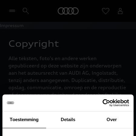
Home
Impressum
Selecteer een dealer
Copyright
Alle teksten, foto's en andere werken
gepubliceerd op deze website zijn onderworpen
aan het auteursrecht van AUDI AG, Ingolstadt,
tenzij anders aangegeven. Duplicatie, distributie,
opslag, communicatie, omroep en de reproductie
of doorgeven van de inhoud zonder schriftelijke
toestemming van AUDI AG is verboden. TDI,
quattro, Spaceframe, ASF, evenals de namen van
automodellen zijn geregistreerde handelsmerken
Toestemming
Details
Over
van AUDI AG.