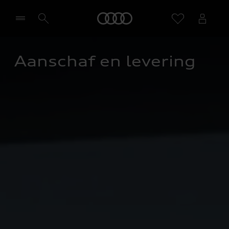
Home
Aanschaf en levering
Selecteer een dealer