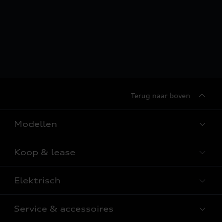
Terug naar boven
Modellen
Koop & lease
Alle Modellen
Audi SUV Modellen
Elektrisch
Audi Occasions
Audi exclusive
Nieuwe Audi direct leverbaar
Service & accessoires
Elektrisch rijden
Verbruiksgegevens per model