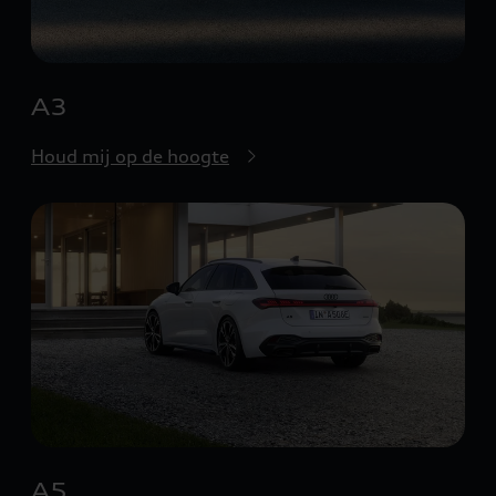
A3
Houd mij op de hoogte
A5