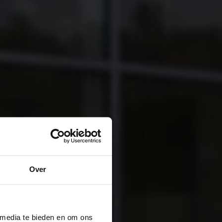
Over
 media te bieden en om ons