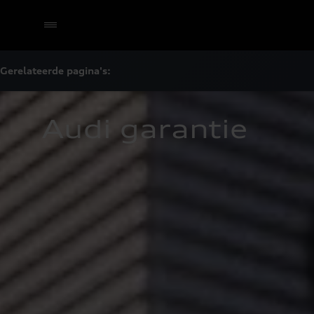
Gerelateerde pagina's:
Selecteer een dealer
Audi garantie