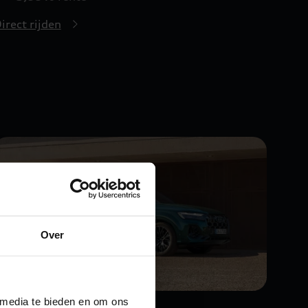
irect rijden
Over
 media te bieden en om ons