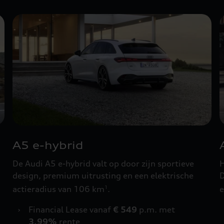
A5 e-hybrid
De Audi A5 e-hybrid valt op door zijn sportieve
H
design, premium uitrusting en een elektrische
D
actieradius van 106 km
.
e
1
›
Financial Lease vanaf
€ 549
p.m. met
3,99%
rente