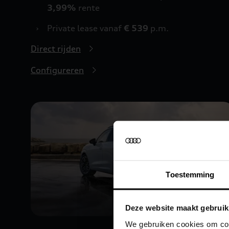
3,99%
rente
›
Private lease vanaf
€ 539
p.m.
Direct rijden
Configureren
Toestemming
Deze website maakt gebruik
We gebruiken cookies om cont