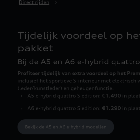
Direct rijden
Tijdelijk voordeel op 
pakket
Bij de A5 en A6 e-hybrid quattro
Profiteer tijdelijk van extra voordeel op het Pr
inclusief het sportieve S-interieur met elektrisch 
(leder/kunstleder) en geheugenfunctie.
›
A5 e-hybrid quattro S edition:
€1.490
in plaa
›
A6 e-hybrid quattro S edition:
€1.290
in plaa
Bekijk de A5 en A6 e-hybrid modellen