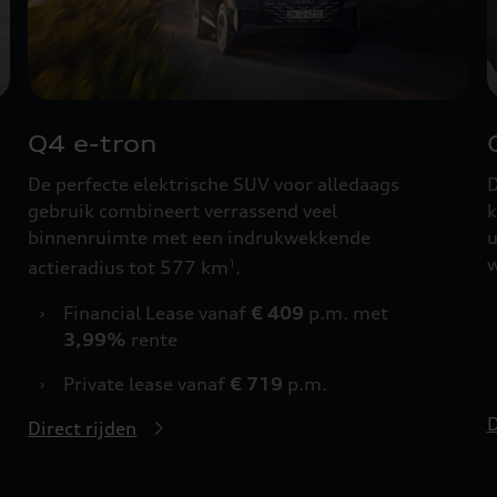
Q4 e-tron
De perfecte elektrische SUV voor alledaags
D
gebruik combineert verrassend veel
k
binnenruimte met een indrukwekkende
u
w
actieradius tot 577 km
.
1
›
Financial Lease vanaf
€ 409
p.m. met
3,99%
rente
›
Private lease vanaf
€ 719
p.m.
D
Direct rijden