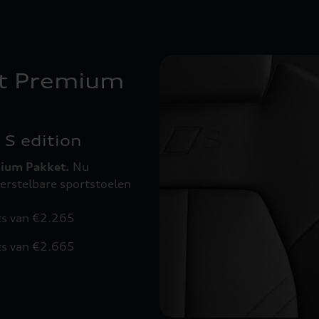
het Premium
 S edition
emium Pakket.
Nu
verstelbare sportstoelen
ts van €2.265
ts van €2.665