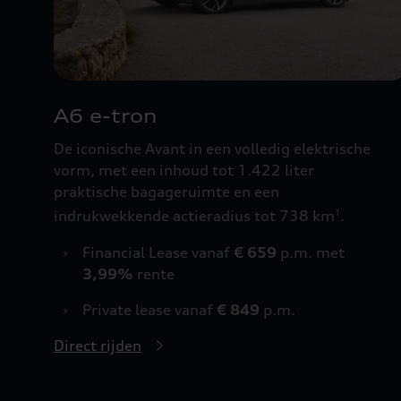
A6 e-tron
De iconische Avant in een volledig elektrische
vorm, met een inhoud tot 1.422 liter
praktische bagageruimte en een
indrukwekkende actieradius tot 738 km
.
1
›
Financial Lease vanaf
€ 659
p.m. met
3,99%
rente
›
Private lease vanaf
€ 849
p.m.
Direct rijden