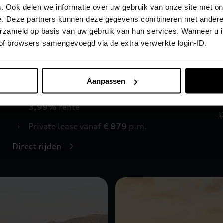
Q5 e-hybrid
. Ook delen we informatie over uw gebruik van onze site met on
e. Deze partners kunnen deze gegevens combineren met andere i
Strakke lijnen, slimme details en een wel heel
L
verzameld op basis van uw gebruik van hun services. Wanneer u 
complete sportieve uitrusting, dat is de Q5 e-
M
 of browsers samengevoegd via de extra verwerkte login-ID.
hybrid. Met een elektrische actie radius van
e
100 km
bent u voor alle dagelijkse ritten goed
r
1
voorbereid.
Aanpassen
›
Financial Lease vanaf
€ 609
p.m. met
3,99%
rente
D
›
Private lease vanaf
€ 879
p.m.
Direct rijden