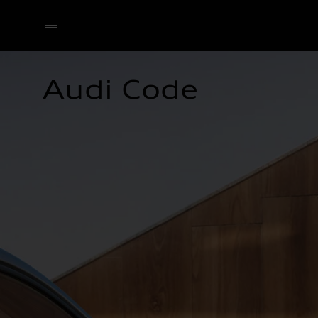
Audi Code
Selecteer een dealer