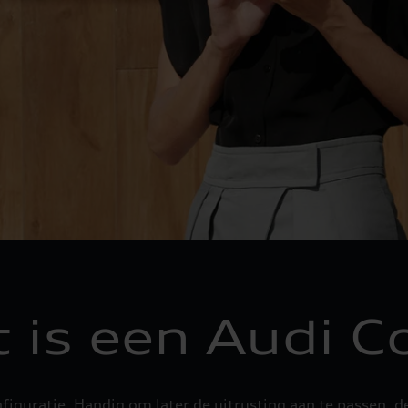
 is een Audi C
iguratie. Handig om later de uitrusting aan te passen, d