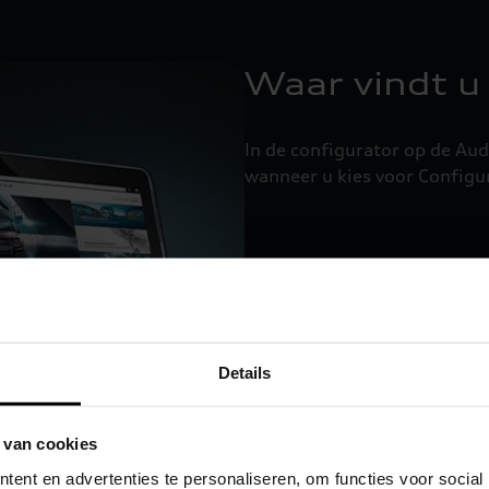
Waar vindt u
In de configurator op de Aud
wanneer u kies voor Configu
Details
 van cookies
ent en advertenties te personaliseren, om functies voor social