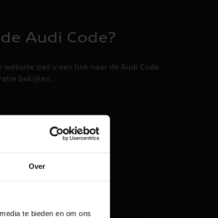
 de Audi Code?
i website ziet u een link naar de Audi Code
ratie bekijken.
Over
 media te bieden en om ons