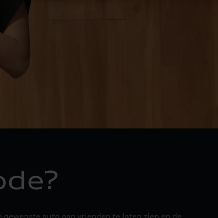
ode?
e gewenste auto aan vrienden te laten zien en de