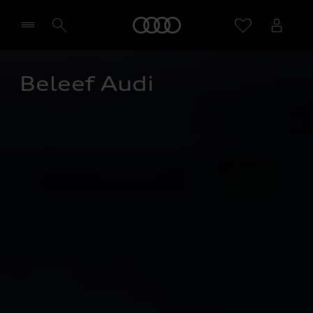
Home
Beleef Audi
Selecteer een dealer