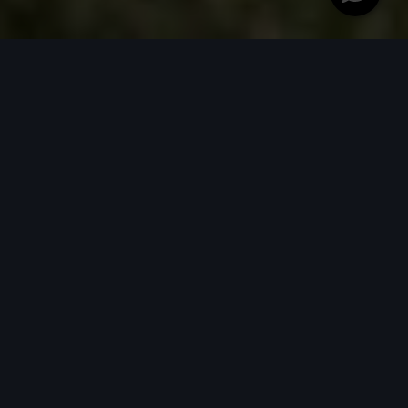
Het merk Audi:
Een levensstijl
Voorsprong door techniek, luxe, kwaliteit en
service, dat is waar Audi voor staat. U heeft een
dynamische levensstijl en daarom heeft u voor
een Audi gekozen. Dit houdt niet op bij de keuze
van uw auto en Audi biedt u verschillende
evenementen en diensten die bij uw levensstijl
passen.