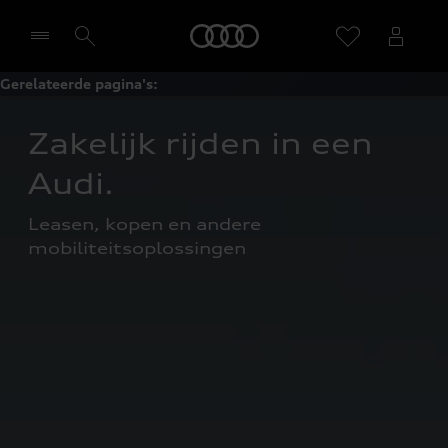
Home
Gerelateerde pagina's:
Selecteer een dealer
Zakelijk rijden in een 
Audi.
Leasen, kopen en andere 
mobiliteitsoplossingen