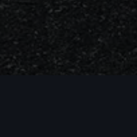
Zakelijk rijden in een Audi.
Zakelijk rijden is voor veel personen en ondernemingen
een onmisbaar onderdeel. Lees hier alles over het leasen
of kopen van een zakelijke auto. Rittenregistratie,
bijtelling, fiscale voordelen en handige apps om het