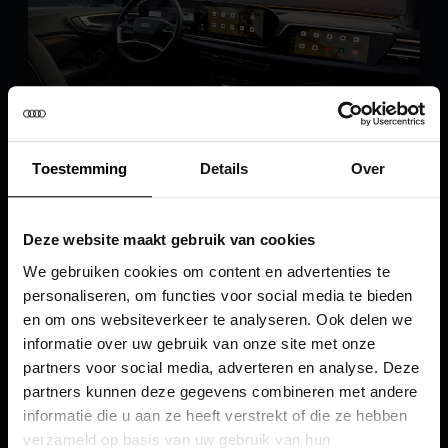
Toestemming
Details
Over
Themawereld
12
,
13
Deze website maakt gebruik van cookies
Fraaie foto's of beroemde acteurs zijn
voorbeelden van achtergrondthema's die u voor
We gebruiken cookies om content en advertenties te
het MMI-scherm kunt kiezen. Er zijn meer dan
personaliseren, om functies voor social media te bieden
tweehonderd afbeeldingen
beschikbaar. Dit
14
en om ons websiteverkeer te analyseren. Ook delen we
werkt rechtstreeks vanuit MMI of via de myAudi-
informatie over uw gebruik van onze site met onze
partners voor social media, adverteren en analyse. Deze
app
. Een mooi effect is dat het lichtpakket plus
1
partners kunnen deze gegevens combineren met andere
met ambient lighting
en lichtpakket pro met
15
informatie die u aan ze heeft verstrekt of die ze hebben
ambient lighting
de kleursfeer automatisch op
15
verzameld op basis van uw gebruik van hun
de afbeelding afstemmen.