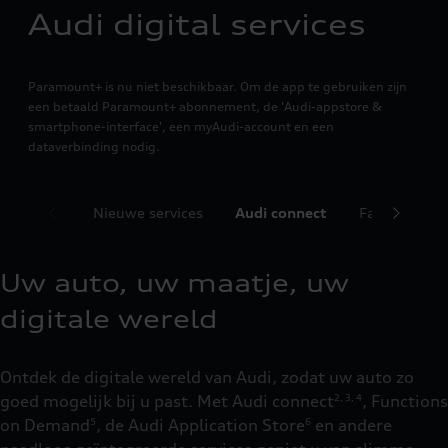
Audi digital services
Paramount+ is nu niet beschikbaar. Om de app te gebruiken zijn
een betaald Paramount+ abonnement, de 'Audi-appstore &
smartphone-interface', een myAudi-account en een
dataverbinding nodig.
Nieuwe services
Audi connect
Favoriete ser
Uw auto, uw maatje, uw
digitale wereld
Ontdek de digitale wereld van Audi, zodat uw auto zo
goed mogelijk bij u past. Met Audi connect
, Functions
2
,
3
,
4
on Demand
, de Audi Application Store
en andere
5
6