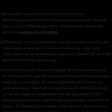
Informatie universele autobedrijven
1
De actuele compatibiliteit van het iOS/Android-
Audi connect
besturingssysteem vindt u in de beschrijving van de myAudi
app in de betreffende app store. Voorafgaande registratie
Uitlegvideo's
vereist op
www.audi.nl/register
.
2
Afhankelijk van het automodel is de genoemde uitrusting een
optie tegen meerprijs of standaard aanwezig. Voor meer
informatie over de beschikbaarheid kunt u terecht bij uw Audi-
dealer of kijk in de myAudi-app.
3
Disclaimer bij Audi connect Navigatie & Infotainment (plus):
na drie jaar is het gebruik van de Audi connect-diensten tegen
betaling te verlengen. De exacte pakketdetails kunnen per
land verschillen. Van Audi connect Navigatie & Infotainment
(plus) zijn alleen in combinatie met een geactiveerd MMI-
navigatiesysteem plus alle functies te gebruiken. Goed om te
weten: de toepassingen werken alleen binnen de technische
mogelijkheden. Sommige functies zijn gebaseerd op services