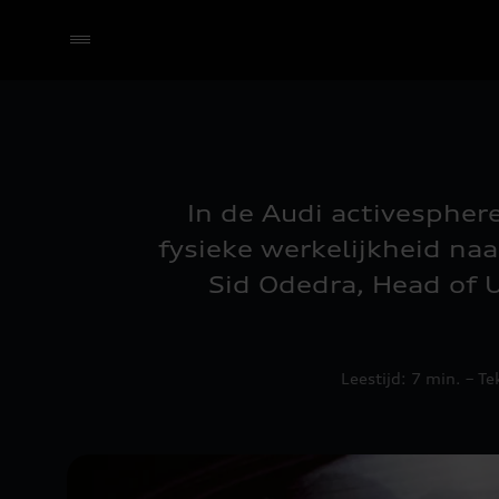
Selecteer een dealer
In de Audi activespher
fysieke werkelijkheid na
Sid Odedra, Head of 
Leestijd: 7 min. – T