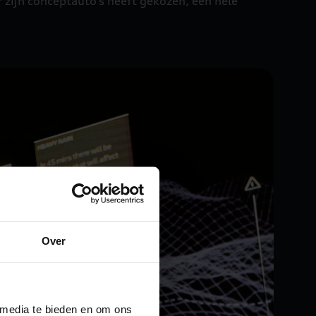
r zijn conceptauto’s heeft gekozen, een hele
Over
 media te bieden en om ons