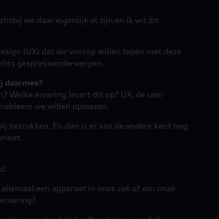
tbij we daar eigenlijk al zijn en ik wil dit
 design (UX) dat we voorop willen lopen met deze
lechts gespreksonderwerpen.
ij daarmee?
Welke ervaring levert dit op? UX, de user
probleem we willen oplossen.
ij betrokken. En dan is er aan de andere kant nog
tmoet.
d.
 allemaal een apparaat in onze zak of om onze
 ervaring?