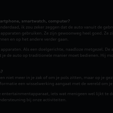
smartphone, smartwatch, computer?
inderdaad, ik zou zeker zeggen dat de auto vanuit de geb
 apparaten gebruiken. Ze zijn gewoonweg heel goed. Ze zi
nnen en op het andere verder gaan.
e apparaten. Als een doelgerichte, naadloze metgezel. De
t je de auto op traditionele manier moet bedienen. Hij m
n?
 niet meer in je zak of om je pols zitten, maar op je g
nformatie een wisselwerking aangaat met de wereld om je
 entertainmentapparaat, iets wat menigeen wel lijkt te d
dersteuning bij onze activiteiten.