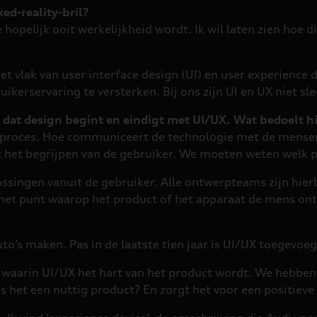
ed-reality-bril?
opelijk ooit werkelijkheid wordt. Ik wil laten zien hoe dich
et vlak van user interface design (UI) en user experience
ikerservaring te versterken. Bij ons zijn UI en UX niet s
 dat design begint en eindigt met UI/UX. Wat bedoelt h
proces. Hoe communiceert de technologie met de mensen? 
et het begrijpen van de gebruiker. We moeten weten welk 
singen vanuit de gebruiker. Alle ontwerpteams zijn hierb
is het punt waarop het product of het apparaat de mens on
o’s maken. Pas in de laatste tien jaar is UI/UX toegevoeg
 waarin UI/UX het hart van het product wordt. We hebben
 is het een nuttig product? En zorgt het voor een positieve