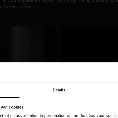
 Ik vind ‘experience device’, de omschrijving die Audi voo
tale ecosysteem.
Details
 van cookies
ent en advertenties te personaliseren, om functies voor social