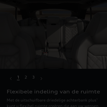
1
2
3
d
Flexibele indeling van de ruimte
Dr
ge
Met de uitschuifbare driedelige achterbank plus
1
t
kunt u flexibel ruimte creëren die aan uw wensen
Erv