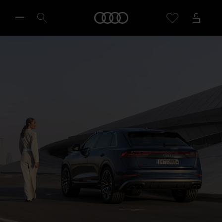
SQ8
Home
Design & Functies
Configureren
Selecteer een dealer