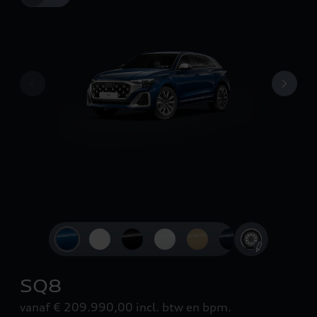
Slide 1 of 4: 3/4 vooraanzicht
SQ8
vanaf € 209.990,00
incl. btw en bpm.