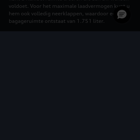
voldoet. Voor het maximale laadvermogen kunt u
gel
hem ook volledig neerklappen, waardoor een
laa
bagageruimte ontstaat van 1.751 liter.
van
keu
23 
rij
Let 