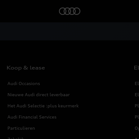
Home
Koop & lease
E
Audi Occasions
El
Nieuwe Audi direct leverbaar
E
Het Audi Selectie :plus keurmerk
Pl
Audi Financial Services
P
Particulieren
O