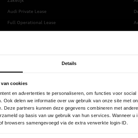
Zakelijk
Ac
Audi Private Lease
D
Full Operational Lease
Au
Financial Lease
L
Privé Financieren
Autoverzekering
Details
Audi wereld
 van cookies
Stories of Progress
ent en advertenties te personaliseren, om functies voor social
. Ook delen we informatie over uw gebruik van onze site met on
Beleef Audi
e. Deze partners kunnen deze gegevens combineren met andere i
Audi Newsroom
verzameld op basis van uw gebruik van hun services. Wanneer u 
 of browsers samengevoegd via de extra verwerkte login-ID.
Audi nieuwsbrief
Updates nieuwe modellen