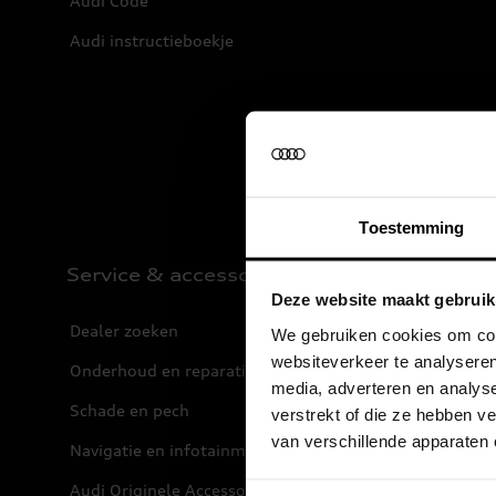
Audi Code
Audi instructieboekje
Toestemming
Service & accessoires
Deze website maakt gebruik
Dealer zoeken
We gebruiken cookies om cont
websiteverkeer te analyseren
Onderhoud en reparatie
media, adverteren en analys
Schade en pech
verstrekt of die ze hebben 
van verschillende apparaten
Navigatie en infotainment
Audi Originele Accessoires