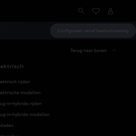
Configureer vanaf basisuitvoering
Terug naar boven
lektrisch
ektrisch rijden
lektrische modellen
ug-in-hybride rijden
lug-in-hybride modellen
pladen