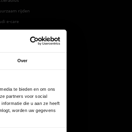
tieradius
uurzaam rijden
di e-care
aadtips
Over
 media te bieden en om ons
ze partners voor social
nformatie die u aan ze heeft
inlogt, worden uw gegevens