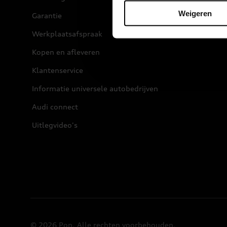
Weigeren
Garantie
Werkplaatsafspraak
Kopen en afleveren
Klantenservice
Informatie universele autobedrijven
Audi connect
Uitlegvideo's
© 2026 Pon. Alle rechten voorbehouden.