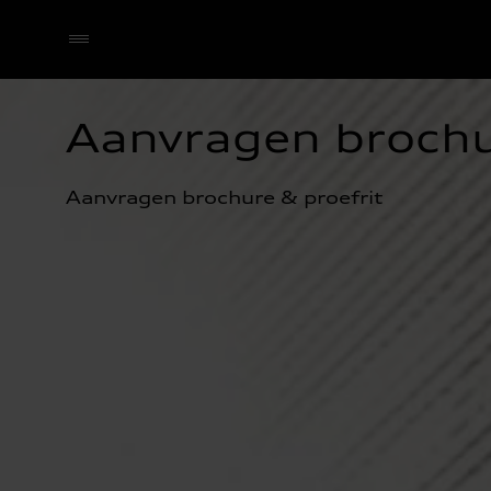
Aanvragen brochu
Selecteer een dealer
Aanvragen brochure & proefrit