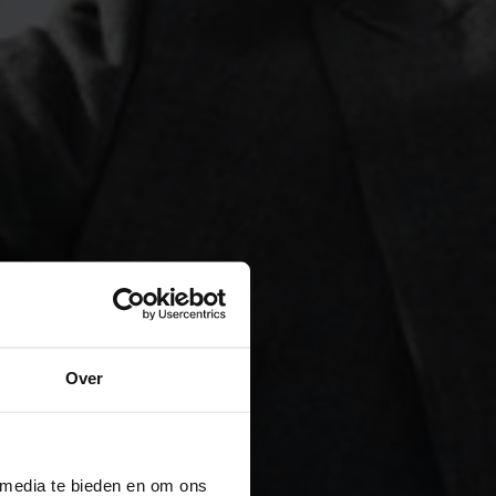
Over
 media te bieden en om ons