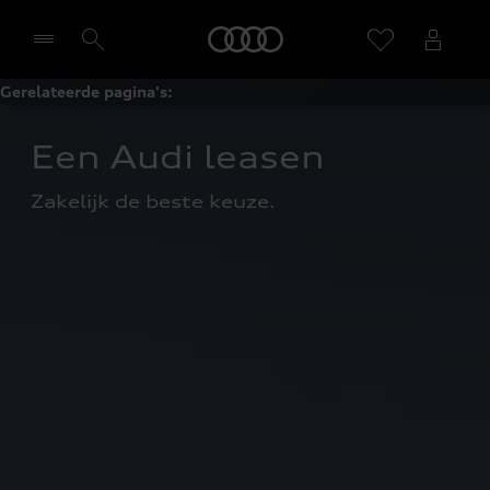
Home
Gerelateerde pagina's:
Selecteer een dealer
Een Audi leasen
Zakelijk de beste keuze.