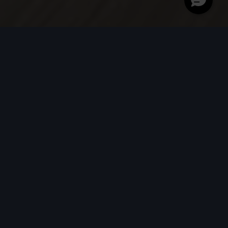
Een Audi leasen
Voor de zakelijke rijder is een auto leasen een voor de
hand liggende keuze. Of u nu een wagenpark met een
grote vloot onder uw hoede heeft, of dat u als mkb’er of
zzp’er de beste auto zoekt, Audi heeft een ruime selectie
aan auto’s die geschikt zijn voor zakelijk leasen.
Bij Audi kiest u niet alleen voor gemak en
bewegingsvrijheid, bij ons heeft u ook eersteklas service
en advies. Bekijk welke lease-mogelijkheid het beste bij u
past.