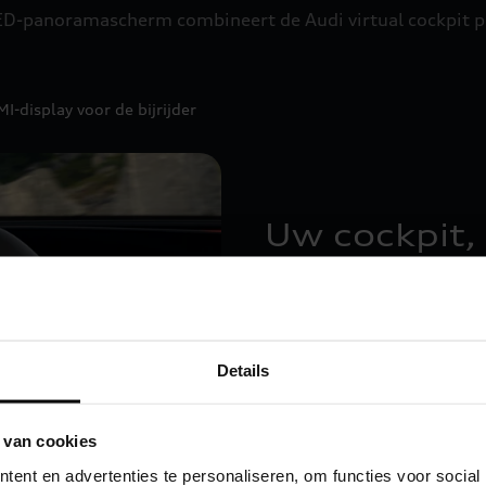
LED-panoramascherm combineert de Audi virtual cockpit p
I-display voor de bijrijder
Uw cockpit,
Op het display van de Audi 
weergegeven. Of het nu g
informatie van de assiste
Details
u wilt zien, duidelijk en i
Opmerking: De afbeelding is van d
 van cookies
ent en advertenties te personaliseren, om functies voor social