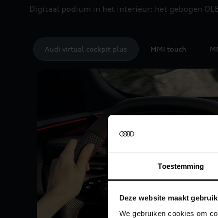
Digitaal podium in het interieur: het gebogen O
Audi virtual cockpit plus
MMI touch
MM
Toestemming
Deze website maakt gebruik
We gebruiken cookies om cont