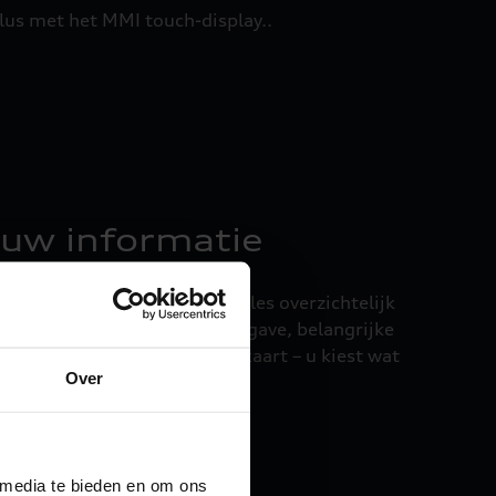
lus met het MMI touch-display..
 uw informatie
virtual cockpit plus hebt u alles overzichtelijk
aat om de instrumentenweergave, belangrijke
ntiesystemen of de navigatiekaart – u kiest wat
Over
n één oogopslag af te lezen.
e Audi Q5 Sportback e-hybrid.
 media te bieden en om ons