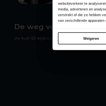
websiteverkeer te analyseren
media, adverteren en analys
verstrekt of die ze hebben 
van verschillende apparaten
De weg vooruit verlich
Uw Audi Q5 wijst u stijlvol de weg – overdag en 's n
Weigeren