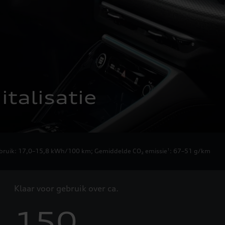
talisatie
erbruik: 17,0–15,8 kWh/100 km
;
Gemiddelde CO₂ emissie
: 67–51 g/km
1
Klaar voor gebruik over ca.
150