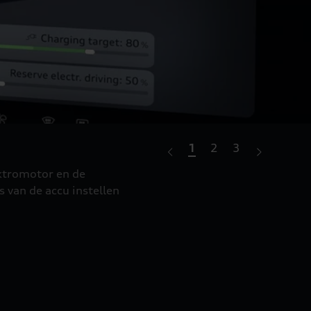
1
2
3
Opla
ektromotor en de
Audi ch
 van de accu instellen
gemakke