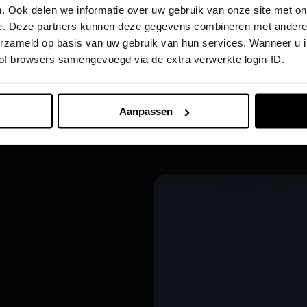
. Ook delen we informatie over uw gebruik van onze site met on
e. Deze partners kunnen deze gegevens combineren met andere i
verzameld op basis van uw gebruik van hun services. Wanneer u 
 of browsers samengevoegd via de extra verwerkte login-ID.
ten.
Aanpassen
ts. En zet u altijd in het beste licht.