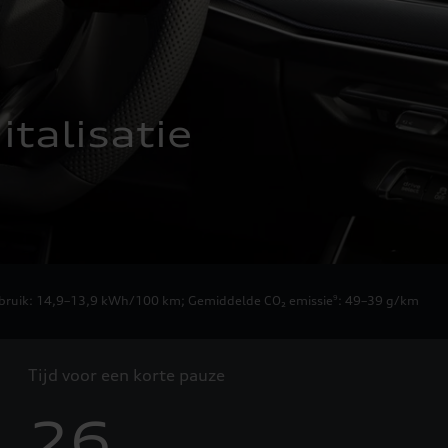
talisatie
erbruik: 14,9–13,9 kWh/100 km
;
Gemiddelde CO₂ emissie
: 49–39 g/km
9
Tijd voor een korte pauze
26