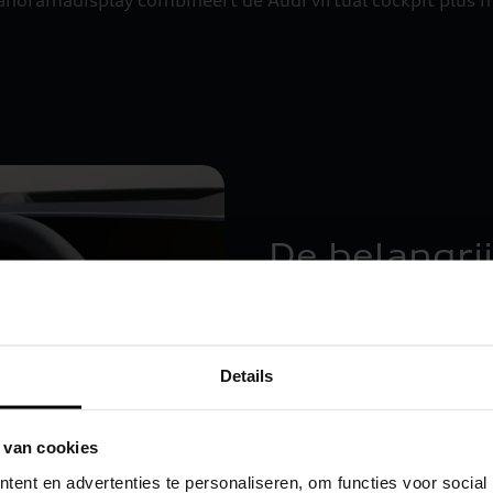
De belangrij
centraal.
Van de klassieke wijzerpl
Details
scherm: u bepaalt wat u wi
uw digitale instrumentenp
 van cookies
ent en advertenties te personaliseren, om functies voor social