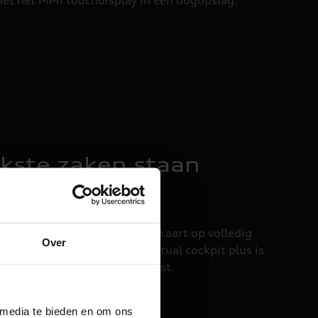
kste zaken staan ​​
aatweergave tot een navigatiekaart op volledig
Over
lt zien. De 11,9 inch Audi virtual cockpit plus is
aneel dat zich flexibel aanpast.
 media te bieden en om ons