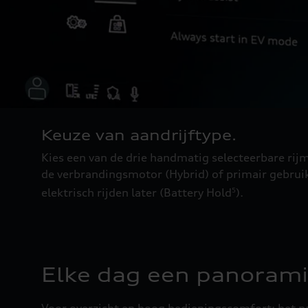
Keuze van aandrijftype.
Kies een van de drie handmatig selecteerbare rijmo
de verbrandingsmotor (Hybrid) of primair gebrui
elektrisch rijden later (Battery Hold
).
5
Elke dag een panoramis
Voor overzicht en hoog bedieningscomfort: het p