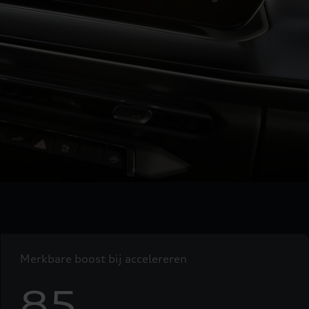
Merkbare boost bij accelereren
85