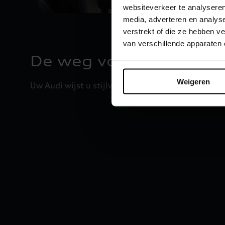
websiteverkeer te analyseren
media, adverteren en analys
verstrekt of die ze hebben 
van verschillende apparaten
De weg vooruit verlich
Weigeren
Uw Audi wijst u stijlvol de weg – overdag en 's nach