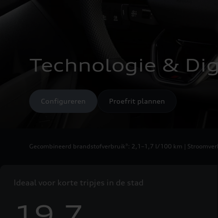
Technologie & Digi
Configureren
Proefrit plannen
Gecombineerd brandstofverbruik
: 2,1–1,7 l/100 km | Stroomv
9
Ideaal voor korte tripjes in de stad
19.7