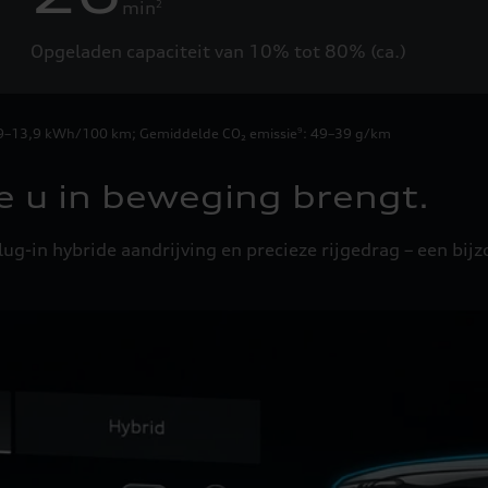
min
2
Opgeladen capaciteit van 10% tot 80% (ca.)
4,9–13,9 kWh/100 km
;
Gemiddelde CO₂ emissie
: 49–39 g/km
9
e u in beweging brengt.
ug-in hybride aandrijving en precieze rijgedrag – een bij