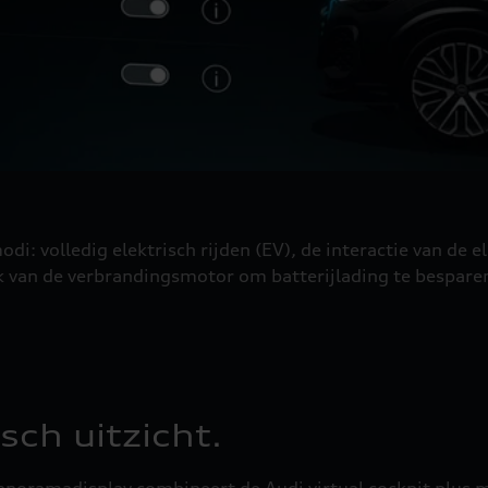
di: volledig elektrisch rijden (EV), de interactie van de 
k van de verbrandingsmotor om batterijlading te bespare
ch uitzicht.
anoramadisplay combineert de Audi virtual cockpit plus 