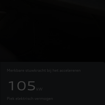
Merkbare stuwkracht bij het accelereren
105
kW
Piek elektrisch vermogen