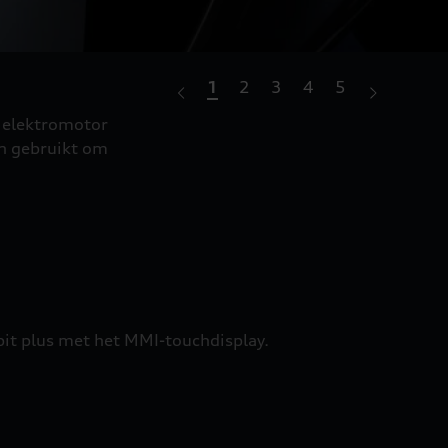
1
2
3
4
5
Onde
e elektromotor
Audi Ch
en gebruikt om
te gebr
pit plus met het MMI-touchdisplay.