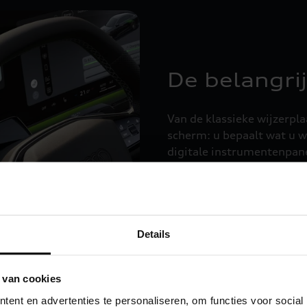
De belangrij
Van de klassieke wijzerpl
scherm: u bepaalt wat u wi
digitale instrumentenpanee
Details
 van cookies
weg voor u
ent en advertenties te personaliseren, om functies voor social