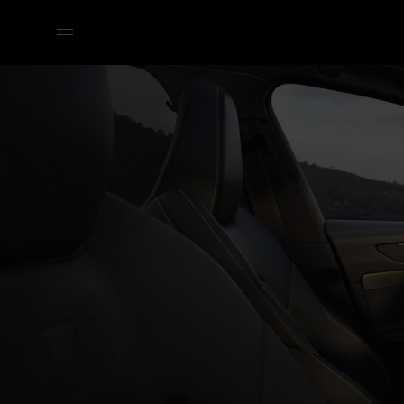
A6 Limousine e-hybrid quattro
Technologie & Digitalisatie
Selecteer een dealer