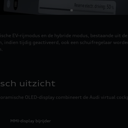
rische EV-rijmodus en de hybride modus, bestaande uit d
 indien tijdig geactiveerd, ook een schuifregelaar word
n.
ch uitzicht
noramische OLED-display combineert de Audi virtual cock
MMI-display bijrijder