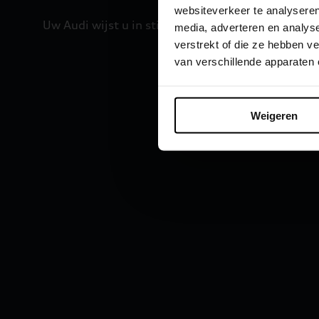
websiteverkeer te analyseren
Uw Audi wijst u in stijl de weg – dag en nacht. En pl
media, adverteren en analys
verstrekt of die ze hebben 
van verschillende apparaten
Weigeren