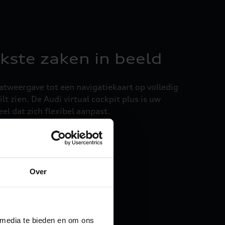
kste zaken in beeld
aatweergave tot een navigatiekaart op volledig
lt zien. De Audi virtual cockpit plus is uw
l dat zich flexibel aanpast.
Over
 media te bieden en om ons