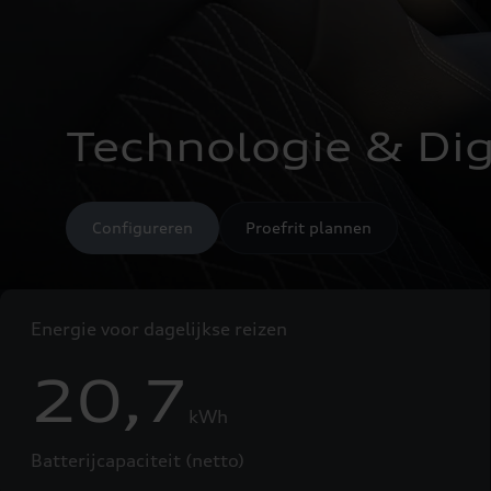
Technologie & Digi
Configureren
Proefrit plannen
Energie voor dagelijkse reizen
20,7
kWh
Batterijcapaciteit (netto)