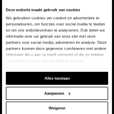
Voer de belading van uw voertuig in.
3
0
Deze website maakt gebruik van cookies
We gebruiken cookies om content en advertenties te
Normale belading
4
0
1
personaliseren, om functies voor social media te bieden
Volledige belading
en om ons websiteverkeer te analyseren. Ook delen we
informatie over uw gebruik van onze site met onze
5
1
2
partners voor social media, adverteren en analyse. Deze
5
Elektrische actieradius
partners kunnen deze gegevens combineren met andere
623 km
6
2
3
 km
informatie die u aan ze heeft verstrekt of die ze hebben
verzameld op basis van uw gebruik van hun
services. Wanneer u inlogt, worden uw gegevens van
7
3
4
verschillende apparaten of browsers samengevoegd via
Alles toestaan
de extra verwerkte login-ID.
5
De geschatte actieradius is gebaseerd op
geselecteerde parameters en de standaarduitrusting
8
4
5
van de auto. Het daadwerkelijke bereik kan afwijken.
Aanpassen
9
5
6
Weigeren