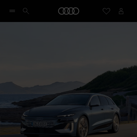
S6 Avant e-tron
Home
Technologie & Digitalisatie
Configureren
Selecteer een dealer