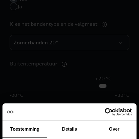
Ja
Kies het bandentype en de velgmaat
Buitentemperatuur
+20 °C
0
-20 °C
+30 °C
Is de verwarming of airco aan?
1
Nee
Toestemming
Details
Over
2
Ja