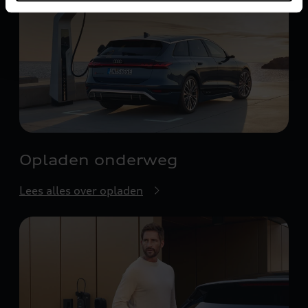
6
7
7
8
8
9
9
Opladen onderweg
Lees alles over opladen