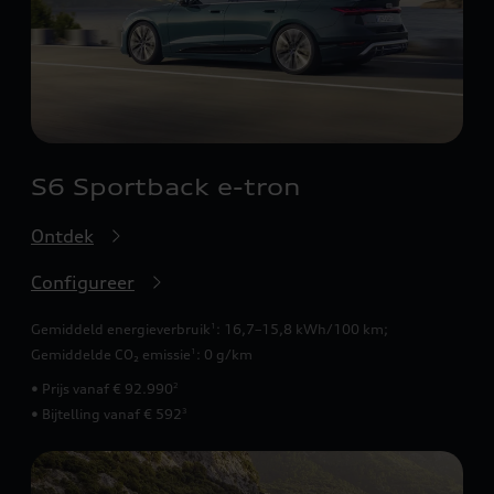
S6 Sportback e-tron
Ontdek
Configureer
Gemiddeld energieverbruik
: 16,7–15,8 kWh/100 km
;
1
Gemiddelde CO₂ emissie
: 0 g/km
1
• Prijs vanaf € 92.990
2
• Bijtelling vanaf € 592
3