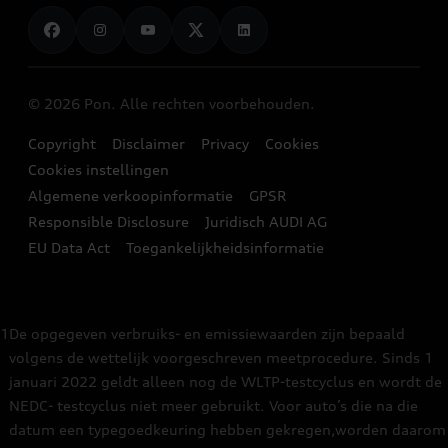
Stories of Progress
Plug-in-hybride modellen
Audi instructieboekje
Schade en pech
Zakelijk
Beleef Audi
Opladen
Navigatie en infotainment
Audi Private Lease
Audi Newsroom
Actieradius
© 2026 Pon. Alle rechten voorbehouden.
Audi Originele Accessoires
Full Operational Lease
Audi nieuwsbrief
Duurzaam rijden
Copyright
Disclaimer
Privacy
Cookies
Garantie
Financial Lease
Updates nieuwe modellen
Cookies instellingen
Audi e-care
Werkplaatsafspraak
Privé Financieren
Algemene verkoopinformatie
GPSR
Tijdelijk aanbod
Laadtips
Responsible Disclosure
Juridisch AUDI AG
Kopen en afleveren
Autoverzekering
EU Data Act
Toegankelijkheidsinformatie
Klantenservice
Informatie universele autobedrijven
1
De opgegeven verbruiks- en emissiewaarden zijn bepaald
Audi connect
volgens de wettelijk voorgeschreven meetprocedure. Sinds 1
januari 2022 geldt alleen nog de WLTP-testcyclus en wordt de
Uitlegvideo's
NEDC- testcyclus niet meer gebruikt. Voor auto’s die na die
datum een typegoedkeuring hebben gekregen,worden daarom