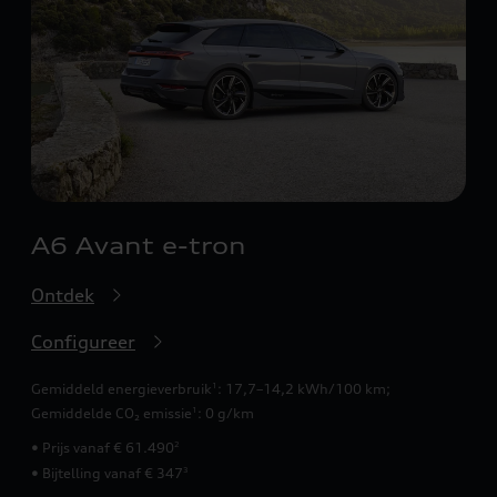
A6 Avant e-tron
Ontdek
Configureer
Gemiddeld energieverbruik
: 17,7–14,2 kWh/100 km
;
1
Gemiddelde CO₂ emissie
: 0 g/km
1
• Prijs vanaf € 61.490
2
• Bijtelling vanaf € 347
3