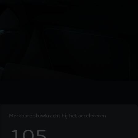
Merkbare stuwkracht bij het accelereren
105