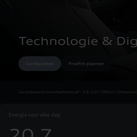
Technologie & Digi
Configureren
Proefrit plannen
Gecombineerd brandstofverbruik
: 2,6–2,0 l/100 km | Stroomv
5
Energie voor elke dag
20.7