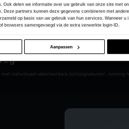
. Ook delen we informatie over uw gebruik van onze site met on
Let op: De afbeelding is van de Au
e. Deze partners kunnen deze gegevens combineren met andere i
verzameld op basis van uw gebruik van hun services. Wanneer u 
 of browsers samengevoegd via de extra verwerkte login-ID.
Aanpassen
weg
 met individueel selecteerbare lichtsignaturen
, coming 
2