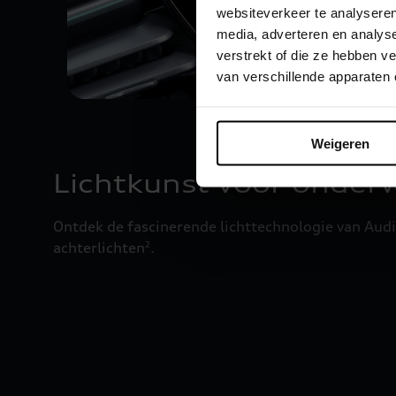
websiteverkeer te analyseren
media, adverteren en analys
verstrekt of die ze hebben 
van verschillende apparaten
Weigeren
Lichtkunst voor onder
Ontdek de fascinerende lichttechnologie van Audi
achterlichten
.
2