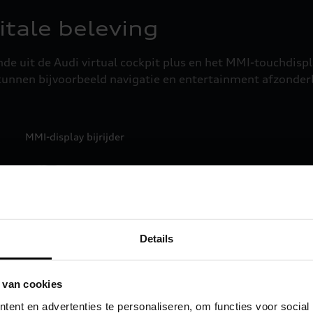
itale beleving
uit de Audi virtual cockpit plus en het MMI-touchdisplay
unnen bijvoorbeeld navigatie en entertainment afzonderl
MMI-display bijrijder
De belangrij
Details
Van de klassieke wijzerpl
scherm: u bepaalt wat u wi
 van cookies
digitale instrumentenpanee
ent en advertenties te personaliseren, om functies voor social