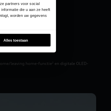
ze partners voor social
di A5 Avant e-hybrid.
nformatie die u aan ze heeft
inlogt, worden uw gegevens
Alles toestaan
home/leaving home-functie
en digitale OLED-
2