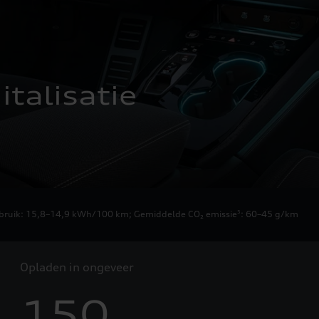
talisatie
erbruik: 15,8–14,9 kWh/100 km
;
Gemiddelde CO₂ emissie
: 60–45 g/km
5
Opladen in ongeveer
150