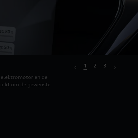
1
2
3
Doe 
e elektromotor en de
Audi Ch
bruikt om de gewenste
Het is 
Opladen