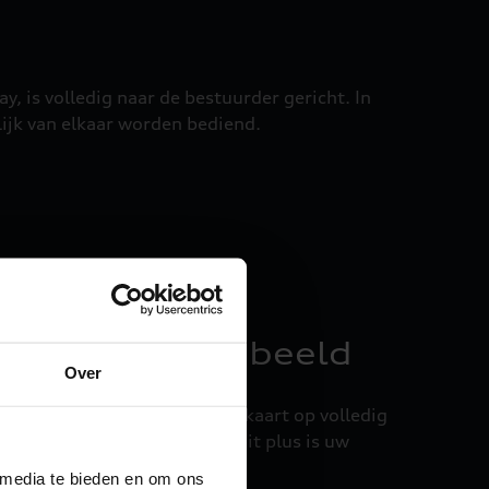
, is volledig naar de bestuurder gericht. In
ijk van elkaar worden bediend.
kste zaken in beeld
Over
aatweergave tot een navigatiekaart op volledig
lt zien. De Audi virtual cockpit plus is uw
l dat zich flexibel aanpast.
 media te bieden en om ons