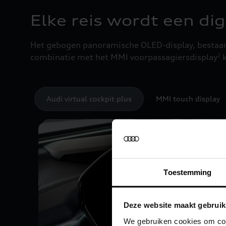
Elke reis wordt een dig
Het gebogen panoramische OLED-display, bestaande 
combinatie met het MMI voorpassagiersdisplay
k
2
Audi virtual cockpit plus
MMI touch display
Toestemming
Deze website maakt gebruik
We gebruiken cookies om cont