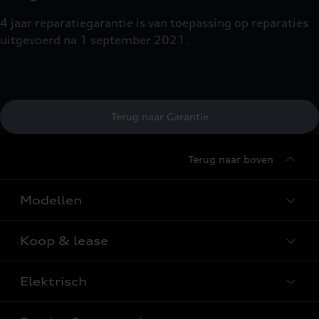
4 jaar reparatiegarantie is van toepassing op reparaties
uitgevoerd na 1 september 2021.
Terug naar Garantie
Terug naar boven
Modellen
Koop & lease
Alle Modellen
Audi SUV Modellen
Elektrisch
Audi Occasions
Audi exclusive
Nieuwe Audi direct leverbaar