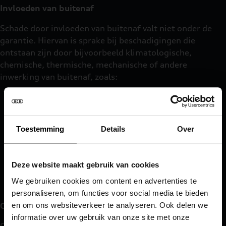
Invloeden van buitenaf
Schade door invloeden van buitenaf valt niet onder de
garantie. Hiervan is sprake bij beschadigingen die
ontstaan zijn door bijvoorbeeld klimatologische,
chemische, thermische, mechanische of andere
inwerking van buitenaf, zoals:
›
Steenslag met daaruit voortvloeiende
roestverschijnselen, glasbreuk, enz.
Toestemming
Details
Over
›
Industrievervuiling
›
Lak en carrosserieschades door zout, zand, storm,
bloesem, boomhars, (vogel) uitwerpselen, enz.
Deze website maakt gebruik van cookies
We gebruiken cookies om content en advertenties te
›
Glasbreuk bij gehard glas (zij- en achterruit)
personaliseren, om functies voor social media te bieden
en om ons websiteverkeer te analyseren. Ook delen we
Garantie op garantie
informatie over uw gebruik van onze site met onze