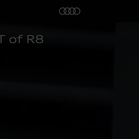
Home
T of R8