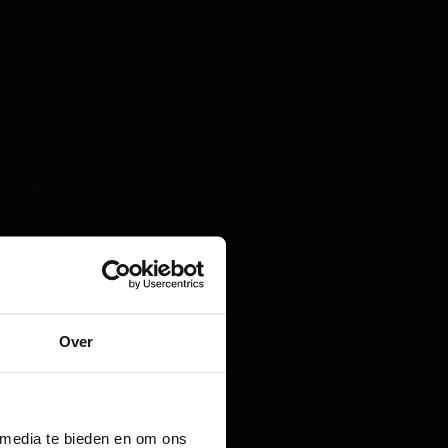
Over
 media te bieden en om ons