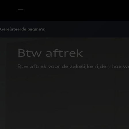
Gerelateerde pagina's:
Selecteer een dealer
Btw aftrek
Btw aftrek voor de zakelijke rijder, hoe w