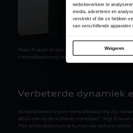
websiteverkeer te analyseren
media, adverteren en analys
verstrekt of die ze hebben 
van verschillende apparaten
Weigeren
Peter Knauer (links) en Tobias Lazarus werken n
vierwielbesturing van de nieuwe Audi A6 deden ze
Verbeterde dynamiek e
Achterasbesturing en vierwielbesturing zijn benam
altijd ook op de achteras merkbaar”, legt Knauer
Met achterasbesturing kunnen de technici echter 