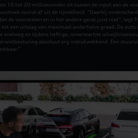
hts 10 tot 20 milliseconden zit tussen de input aan de voo
tuurhoek vooral af uit de rijsnelheid. “Daarbij ondersche
len de voorwielen en in het andere geval juist niet”, leg
tot een uitslag van maximaal anderhalve graad. De auto r
p de snelweg en tijdens heftige, onverwachte uitwijkmanoe
 vierwielbesturing absoluut erg indrukwekkend. Een stuurui
erkbaar.”