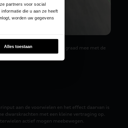
ze partners voor social
nformatie die u aan ze heeft
inlogt, worden uw gegevens
Alles toestaan
e achterwielen maximaal 1,5 graad mee met de
rinput aan de voorwielen en het effect daarvan is
ane dwarskrachten met een kleine vertraging op.
achterwielen actief mogen meebewegen.