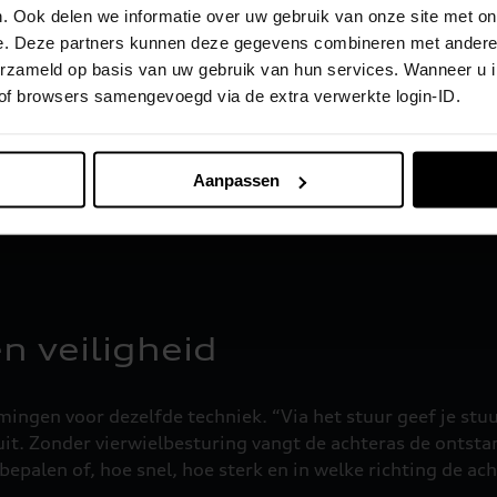
. Ook delen we informatie over uw gebruik van onze site met on
e. Deze partners kunnen deze gegevens combineren met andere i
verzameld op basis van uw gebruik van hun services. Wanneer u 
 of browsers samengevoegd via de extra verwerkte login-ID.
Aanpassen
auw samen. Ook voor de
Boven de 60 km/h sturen d
 dat.
voorwielen.
n veiligheid
ingen voor dezelfde techniek. “Via het stuur geef je stuu
 uit. Zonder vierwielbesturing vangt de achteras de ontst
bepalen of, hoe snel, hoe sterk en in welke richting de 