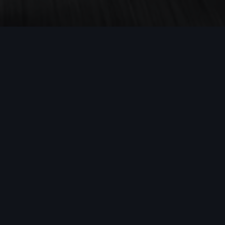
Audi driving
experiences
Tijdens een van de Audi driving experiences krijgt
u de ultieme mogelijkheid te ervaren wat Audi zo
speciaal maakt. We bieden experiences aan op het
circuit, in de winter en in de zomer. Elke training
met zijn eigen dynamiek en exclusieve locatie.
Blijf op de hoogte