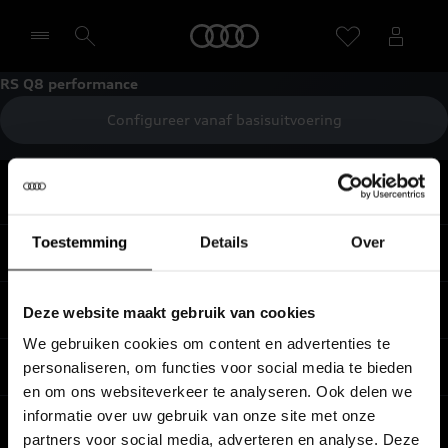
Home
RS Q8 performance
Configureer vanaf basisuitvoering
Selecteer een dealer
Terug naar boven
Toestemming
Details
Over
Modellen
Koop & lease
Deze website maakt gebruik van cookies
Alle Modellen
We gebruiken cookies om content en advertenties te
Audi SUV Modellen
Elektrisch
personaliseren, om functies voor social media te bieden
Audi Occasions
en om ons websiteverkeer te analyseren. Ook delen we
Audi exclusive
Nieuwe Audi direct leverbaar
informatie over uw gebruik van onze site met onze
Service & accessoires
Elektrisch rijden
Verbruiksgegevens per model
partners voor social media, adverteren en analyse. Deze