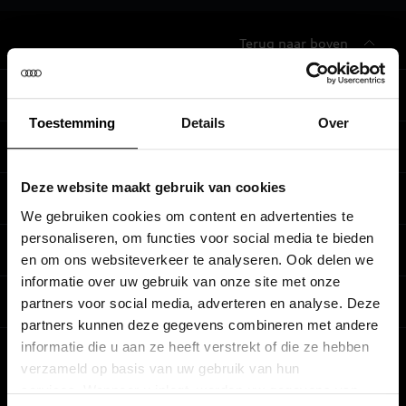
Terug naar boven
Modellen
Toestemming
Details
Over
Koop & lease
Alle Modellen
Deze website maakt gebruik van cookies
Audi SUV Modellen
Elektrisch
Audi Occasions
We gebruiken cookies om content en advertenties te
Audi exclusive
personaliseren, om functies voor social media te bieden
Nieuwe Audi direct leverbaar
Service & accessoires
Elektrisch rijden
en om ons websiteverkeer te analyseren. Ook delen we
Verbruiksgegevens per model
Het Audi Selectie :plus keurmerk
informatie over uw gebruik van onze site met onze
Elektrische modellen
Prijslijsten
Audi wereld
partners voor social media, adverteren en analyse. Deze
Dealer zoeken
Audi Financial Services
partners kunnen deze gegevens combineren met andere
Plug-in-hybride rijden
Audi Code
Onderhoud en reparatie
informatie die u aan ze heeft verstrekt of die ze hebben
Particulieren
Stories of Progress
Plug-in-hybride modellen
verzameld op basis van uw gebruik van hun
Audi instructieboekje
Schade en pech
Zakelijk
services. Wanneer u inlogt, worden uw gegevens van
Beleef Audi
Opladen