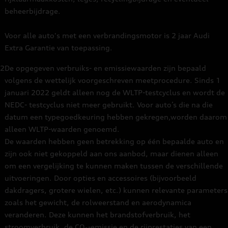
beheerbijdrage.
Voor alle auto's met een verbrandingsmotor is 2 jaar Audi
Extra Garantie van toepassing.
2
De opgegeven verbruiks- en emissiewaarden zijn bepaald
volgens de wettelijk voorgeschreven meetprocedure. Sinds 1
januari 2022 geldt alleen nog de WLTP-testcyclus en wordt de
NEDC- testcyclus niet meer gebruikt. Voor auto’s die na die
datum een typegoedkeuring hebben gekregen,worden daarom
alleen WLTP-waarden genoemd.
De waarden hebben geen betrekking op één bepaalde auto en
zijn ook niet gekoppeld aan ons aanbod, maar dienen alleen
om een vergelijking te kunnen maken tussen de verschillende
uitvoeringen. Door opties en accessoires (bijvoorbeeld
dakdragers, grotere wielen, etc.) kunnen relevante parameters
zoals het gewicht, de rolweerstand en aerodynamica
veranderen. Deze kunnen het brandstofverbruik, het
stroomverbruik, de CO₂-emissie en de rijprestaties van een