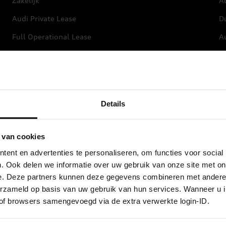
Zakelijk
Ac
Audi Private Lease
D
Full Operational Lease
Au
Financial Lease
L
Privé Financieren
Autoverzekering
Details
Audi wereld
 van cookies
Stories of Progress
ent en advertenties te personaliseren, om functies voor social
. Ook delen we informatie over uw gebruik van onze site met on
Beleef Audi
e. Deze partners kunnen deze gegevens combineren met andere i
Audi Newsroom
verzameld op basis van uw gebruik van hun services. Wanneer u 
 of browsers samengevoegd via de extra verwerkte login-ID.
Audi nieuwsbrief
Updates nieuwe modellen