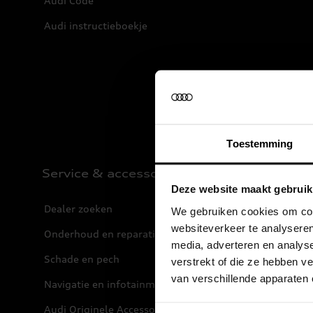
Audi Code
Audi instructieboekje
Toestemming
Service & accessoires
Deze website maakt gebruik
Dealer zoeken
We gebruiken cookies om cont
websiteverkeer te analyseren
Onderhoud en reparatie
media, adverteren en analys
Schade en pech
verstrekt of die ze hebben 
van verschillende apparaten
Navigatie en infotainment
Audi Originele Accessoires