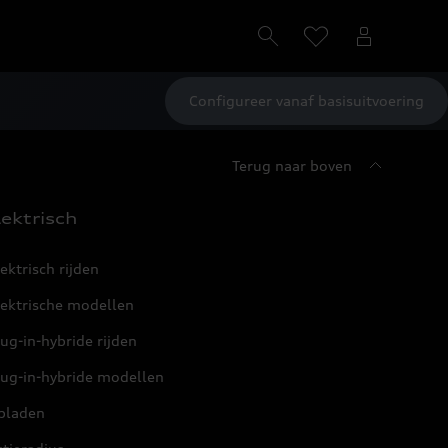
Configureer vanaf basisuitvoering
Terug naar boven
lektrisch
ektrisch rijden
lektrische modellen
ug-in-hybride rijden
lug-in-hybride modellen
pladen