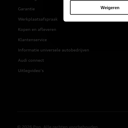
Weigeren
Garantie
Werkplaatsafspraak
Kopen en afleveren
Klantenservice
Informatie universele autobedrijven
Audi connect
Uitlegvideo's
© 2026 Pon. Alle rechten voorbehouden.