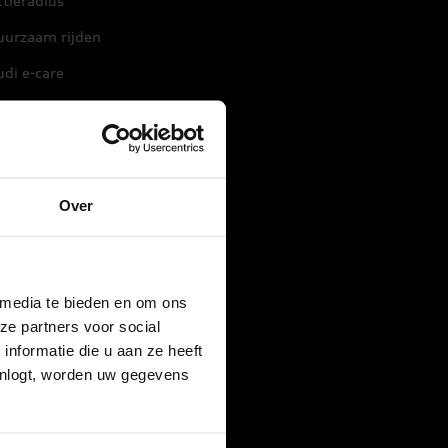
tieradius
uurzaam rijden
di e-care
aadtips
Over
 media te bieden en om ons
ze partners voor social
nformatie die u aan ze heeft
inlogt, worden uw gegevens