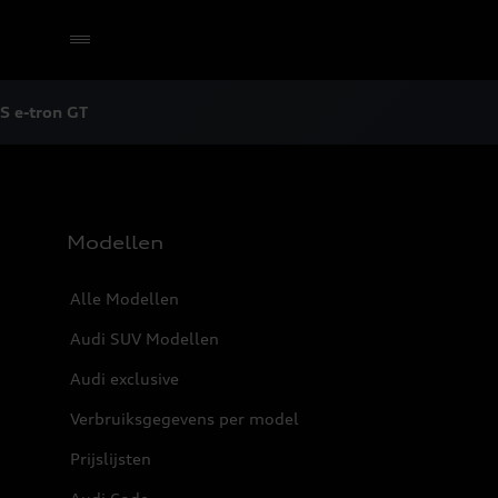
S e-tron GT
Selecteer een dealer
Modellen
Alle Modellen
Audi SUV Modellen
Audi exclusive
Verbruiksgegevens per model
Prijslijsten