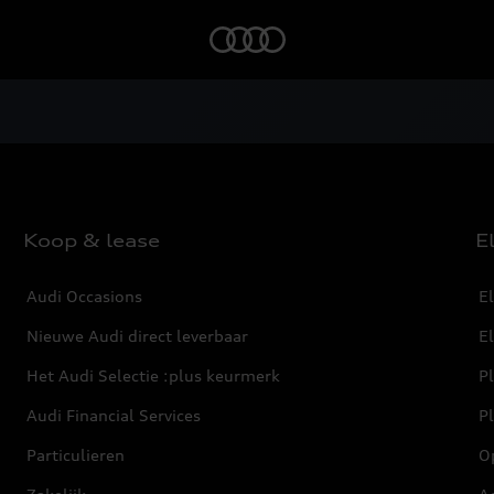
Home
Koop & lease
E
Audi Occasions
El
Nieuwe Audi direct leverbaar
E
Het Audi Selectie :plus keurmerk
Pl
Audi Financial Services
P
Particulieren
O