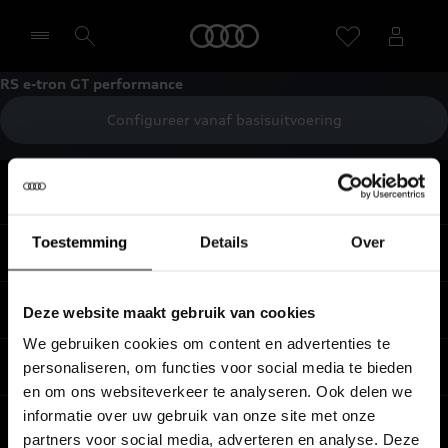
Home
RS e-tron GT performance
Configureer vanaf basisuitvoering
Selecteer een dealer
Terug naar boven
Toestemming
Details
Over
Modellen
Koop & lease
Deze website maakt gebruik van cookies
Alle Modellen
We gebruiken cookies om content en advertenties te
Audi SUV Modellen
Elektrisch
personaliseren, om functies voor social media te bieden
Audi Occasions
en om ons websiteverkeer te analyseren. Ook delen we
Audi exclusive
Nieuwe Audi direct leverbaar
informatie over uw gebruik van onze site met onze
Service & accessoires
Elektrisch rijden
Verbruiksgegevens per model
partners voor social media, adverteren en analyse. Deze