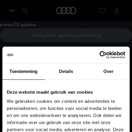
Home
e-tron GT quattro
Configureer vanaf basisuitvoering
Selecteer een dealer
Terug naar boven
Toestemming
Details
Over
Modellen
Koop & lease
Deze website maakt gebruik van cookies
Alle Modellen
We gebruiken cookies om content en advertenties te
Audi SUV Modellen
Elektrisch
personaliseren, om functies voor social media te bieden
Audi Occasions
en om ons websiteverkeer te analyseren. Ook delen we
Audi exclusive
Nieuwe Audi direct leverbaar
informatie over uw gebruik van onze site met onze
Service & accessoires
Elektrisch rijden
Verbruiksgegevens per model
partners voor social media, adverteren en analyse. Deze