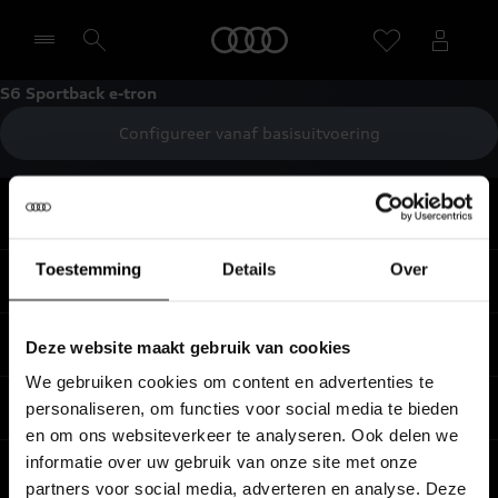
Home
S6 Sportback e-tron
Configureer vanaf basisuitvoering
Selecteer een dealer
Terug naar boven
Toestemming
Details
Over
Modellen
Koop & lease
Deze website maakt gebruik van cookies
Alle Modellen
We gebruiken cookies om content en advertenties te
Audi SUV Modellen
Elektrisch
personaliseren, om functies voor social media te bieden
Audi Occasions
en om ons websiteverkeer te analyseren. Ook delen we
Audi exclusive
Nieuwe Audi direct leverbaar
informatie over uw gebruik van onze site met onze
Service & accessoires
Elektrisch rijden
Verbruiksgegevens per model
partners voor social media, adverteren en analyse. Deze