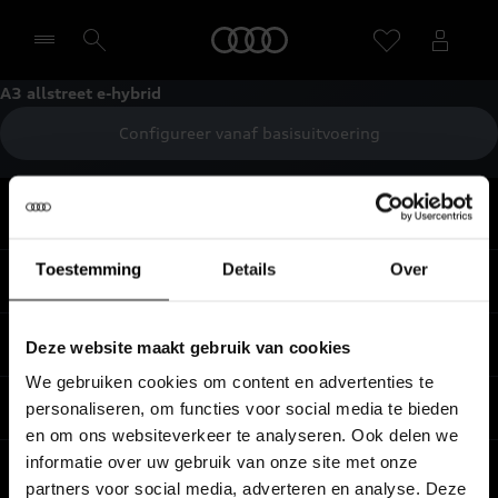
Home
A3 allstreet e-hybrid
Configureer vanaf basisuitvoering
Selecteer een dealer
Terug naar boven
Toestemming
Details
Over
Modellen
Koop & lease
Deze website maakt gebruik van cookies
Alle Modellen
We gebruiken cookies om content en advertenties te
Audi SUV Modellen
Elektrisch
personaliseren, om functies voor social media te bieden
Audi Occasions
en om ons websiteverkeer te analyseren. Ook delen we
Audi exclusive
Nieuwe Audi direct leverbaar
informatie over uw gebruik van onze site met onze
Service & accessoires
Elektrisch rijden
Verbruiksgegevens per model
partners voor social media, adverteren en analyse. Deze