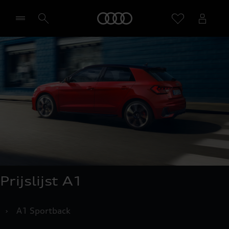
Home
Selecteer een dealer
Prijslijst A1
›
A1 Sportback