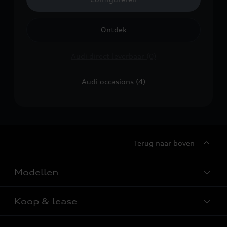
Ontdek
Audi direct leverbaar (0)
Audi occasions (4)
Terug naar boven
Modellen
Koop & lease
Alle Modellen
Audi SUV Modellen