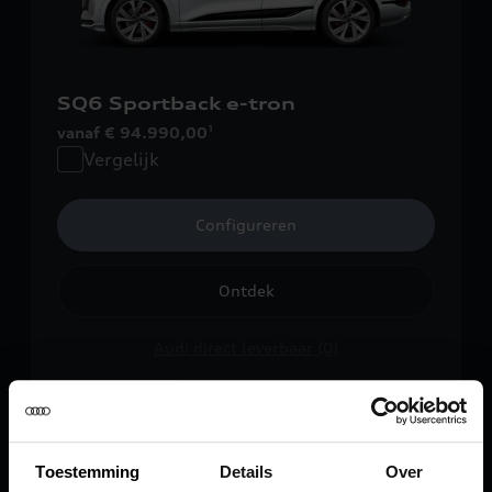
SQ6 Sportback e-tron
vanaf € 94.990,00
1
Vergelijk
Configureren
Ontdek
Audi direct leverbaar (0)
Audi occasions (2)
Toestemming
Details
Over