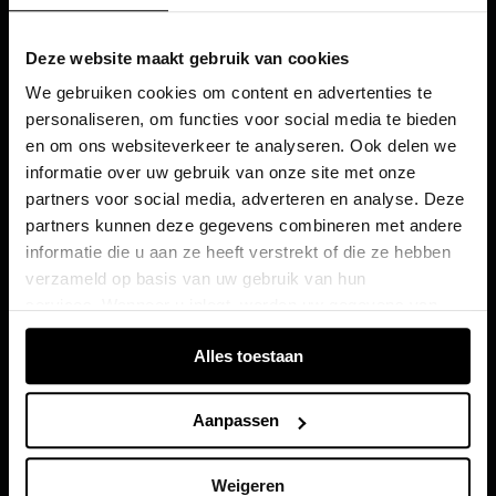
Benzine
Deze website maakt gebruik van cookies
We gebruiken cookies om content en advertenties te
personaliseren, om functies voor social media te bieden
en om ons websiteverkeer te analyseren. Ook delen we
informatie over uw gebruik van onze site met onze
partners voor social media, adverteren en analyse. Deze
partners kunnen deze gegevens combineren met andere
informatie die u aan ze heeft verstrekt of die ze hebben
Q2
verzameld op basis van uw gebruik van hun
vanaf € 42.590,00
1
services. Wanneer u inlogt, worden uw gegevens van
Vergelijk
verschillende apparaten of browsers samengevoegd via
Alles toestaan
de extra verwerkte login-ID.
Configureren
Aanpassen
Ontdek
Weigeren