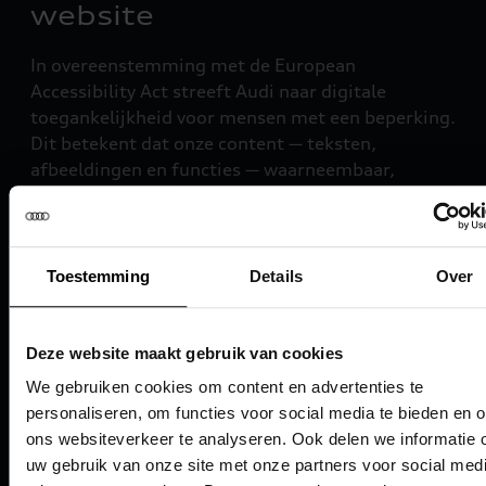
website
In overeenstemming met de European
Accessibility Act streeft Audi naar digitale
toegankelijkheid voor mensen met een beperking.
Dit betekent dat onze content — teksten,
afbeeldingen en functies — waarneembaar,
bedienbaar, begrijpelijk en robust moet zijn. Wij
ondersteunen dit met de volgende maatregelen:
Waarneembaar
Toestemming
Details
Over
Alle afbeeldingen bevatten alternatieve tekst,
behalve wanneer het gaat om puur
Deze website maakt gebruik van cookies
decoratieve elementen.
We gebruiken cookies om content en advertenties te
Bedienbaar
personaliseren, om functies voor social media te bieden en 
ons websiteverkeer te analyseren. Ook delen we informatie 
De website is te navigeren met het
uw gebruik van onze site met onze partners voor social medi