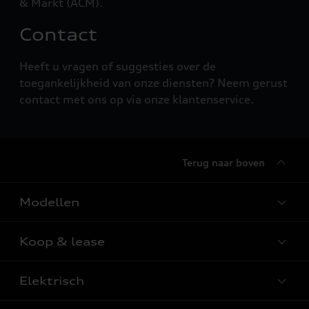
& Markt (ACM).
Contact
Heeft u vragen of suggesties over de
toegankelijkheid van onze diensten? Neem gerust
contact met ons op via onze klantenservice.
Terug naar boven
Modellen
Koop & lease
Alle Modellen
Audi SUV Modellen
Elektrisch
Audi Occasions
Audi exclusive