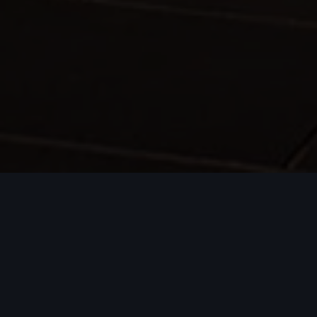
Een laadpaal aan huis is
financieel voordelig.
Wanneer u een elektrische auto heeft, hoeft u niet meer
naar het tankstation. In plaats daarvan laadt u de accu
van uw auto op. Dit kan op veel openbare laadpunten,