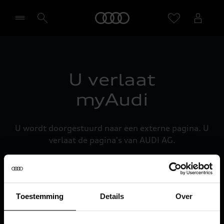
Home
Selecteer een dealer
U verlaat
myAudi
U wordt doorgestuurd naar een externe pagina. U
verlaat de pagina's van AUDI AG.
Doorgaan
Toestemming
Details
Over