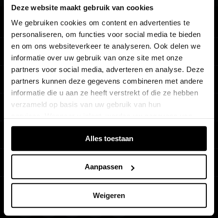
Deze website maakt gebruik van cookies
We gebruiken cookies om content en advertenties te
Terug naar boven
personaliseren, om functies voor social media te bieden
en om ons websiteverkeer te analyseren. Ook delen we
Modellen
informatie over uw gebruik van onze site met onze
partners voor social media, adverteren en analyse. Deze
Koop & lease
partners kunnen deze gegevens combineren met andere
Alle Modellen
informatie die u aan ze heeft verstrekt of die ze hebben
Audi SUV Modellen
verzameld op basis van uw gebruik van hun
Elektrisch
Audi Occasions
services. Wanneer u inlogt, worden uw gegevens van
Audi exclusive
verschillende apparaten of browsers samengevoegd via
Nieuwe Audi direct leverbaar
Service & accessoires
Alles toestaan
Elektrisch rijden
de extra verwerkte login-ID.
Verbruiksgegevens per model
Het Audi Selectie :plus keurmerk
Elektrische modellen
Prijslijsten
Audi wereld
Dealer zoeken
Aanpassen
Audi Financial Services
Plug-in-hybride rijden
Audi Code
Onderhoud en reparatie
Particulieren
Stories of Progress
Weigeren
Plug-in-hybride modellen
Audi instructieboekje
Schade en pech
Zakelijk
Beleef Audi
Opladen