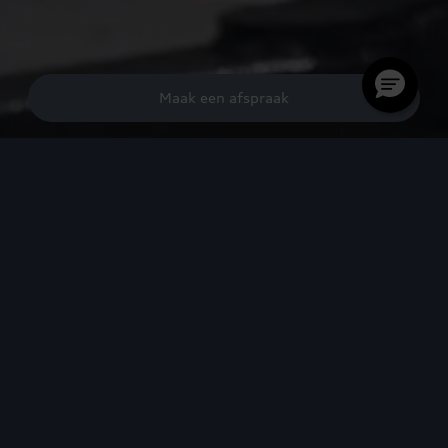
Maak een afspraak
Regelmatig
onderhoud. Uw
Audi is in de
beste handen
U wilt een Audi die veilig en betrouwbaar is en