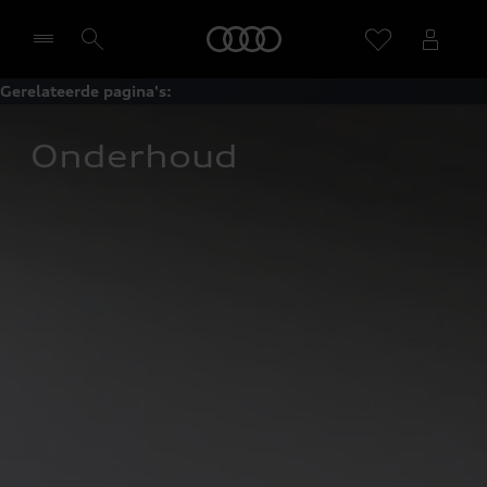
Home
Gerelateerde pagina's:
Selecteer een dealer
Onderhoud