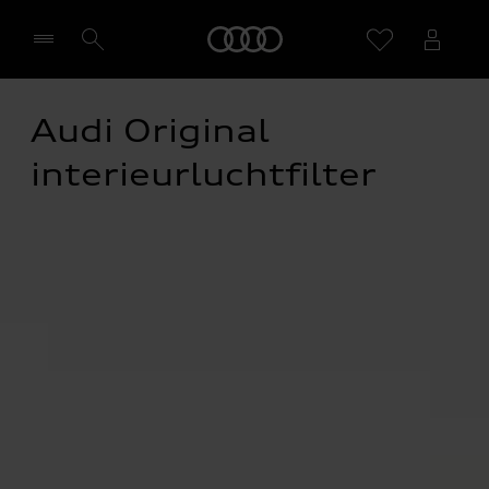
Home
Audi Original 
Selecteer een dealer
interieurluchtfilter