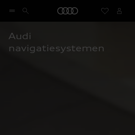
Home
Audi 
Selecteer een dealer
navigatiesystemen