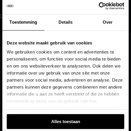
Download de myAudi-app
Toestemming
Details
Over
Flexibel
Deze website maakt gebruik van cookies
We gebruiken cookies om content en advertenties te
Gebruik de optie net zo lang als u wenst
personaliseren, om functies voor social media te bieden
en om ons websiteverkeer te analyseren. Ook delen we
informatie over uw gebruik van onze site met onze
partners voor social media, adverteren en analyse. Deze
Handsfree
partners kunnen deze gegevens combineren met andere
informatie die u aan ze heeft verstrekt of die ze hebben
De auto doet het stuurwerk
verzameld op basis van uw gebruik van hun
services. Wanneer u inlogt, worden uw gegevens van
verschillende apparaten of browsers samengevoegd via
Alles toestaan
Stressvrij
de extra verwerkte login-ID.