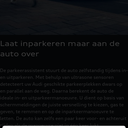
Laat inparkeren maar aan de
auto over
De parkeerassistent stuurt de auto zelfstandig tijdens in-
en uitparkeren. Met behulp van ultrasone sensoren
detecteert uw Audi geschikte parkeerplekken dwars op
en parallel aan de weg. Daarna berekent de auto de
ideale in- en uitparkeermanoeuvre. U dient op basis van
schermmeldingen de juiste versnelling te kiezen, gas te
geven, te remmen en op de inparkeermanoeuvre te
letten. De auto kan zelfs een paar keer voor- en achteruit
rijden als de manoeuvre niet in één keer lukt.