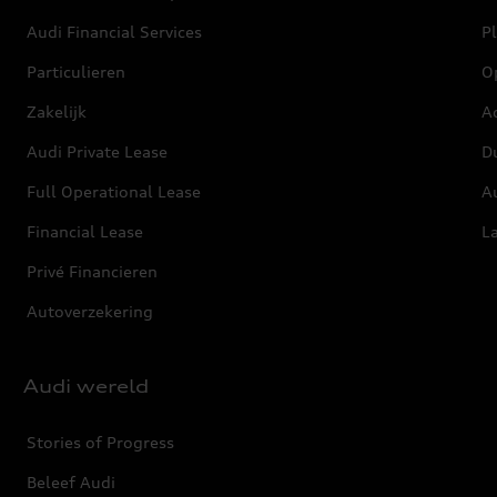
Audi Financial Services
P
Particulieren
O
Zakelijk
Ac
Audi Private Lease
D
Full Operational Lease
Au
Financial Lease
L
Privé Financieren
Autoverzekering
Audi wereld
Stories of Progress
Beleef Audi