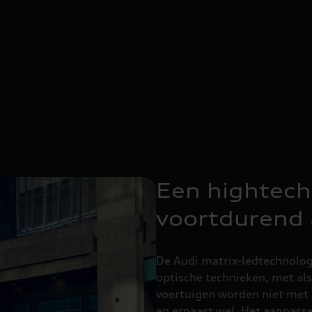
Een hightech 
voortdurend
De Audi matrix-ledtechnolo
optische technieken, met als
voertuigen worden niet met 
en ernaast wel. Het aanpasse