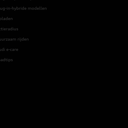
lug-in-hybride modellen
pladen
tieradius
uurzaam rijden
di e-care
aadtips