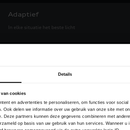
Adaptief
In elke situatie het beste licht
Dit hebt u no
Details
De grootlichtassistent kan he
myAudi-app op uw smartphon
 van cookies
›
een geverifieerd myAudi
ent en advertenties te personaliseren, om functies voor social
gebruiker
. Ook delen we informatie over uw gebruik van onze site met on
e. Deze partners kunnen deze gegevens combineren met andere i
›
een Audi die af fabriek 
verzameld op basis van uw gebruik van hun services. Wanneer u 