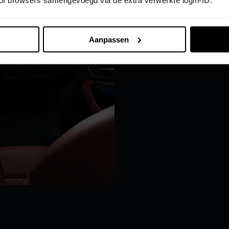
 of browsers samengevoegd via de extra verwerkte login-ID.
Aanpassen