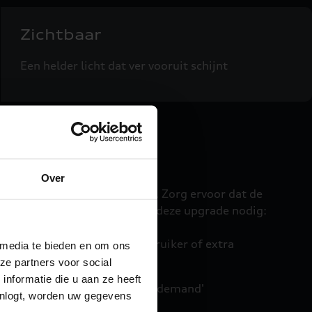
Zichtbaar
Een helder licht dat ver vooruit schijnt
dig
Over
el snel in uw Audi actief zijn. Zorg ervoor dat de
e staat. Verder hebt u voor deze upgrade nodig:
-account met u als hoofdgebruiker of extra
 media te bieden en om ons
ze partners voor social
nformatie die u aan ze heeft
is voorbereid op 'functions on demand'
inlogt, worden uw gegevens