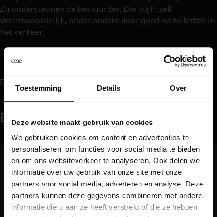
Zij ondersteunen de bestuurder. Die blijft zelf
verantwoordelijk, onder andere door goed op te letten in
het verkeer.
Download de myAudi-app
Toestemming
Details
Over
EditorialColumns
Deze website maakt gebruik van cookies
We gebruiken cookies om content en advertenties te
personaliseren, om functies voor social media te bieden
Flexibel
en om ons websiteverkeer te analyseren. Ook delen we
informatie over uw gebruik van onze site met onze
Gebruik de optie net zo lang als u wenst
partners voor social media, adverteren en analyse. Deze
partners kunnen deze gegevens combineren met andere
informatie die u aan ze heeft verstrekt of die ze hebben