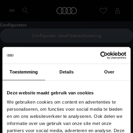
Home
Configurator
Configureer vanaf basisuitvoering
Selecteer een dealer
Terug naar boven
Toestemming
Details
Over
Modellen
Koop & lease
Deze website maakt gebruik van cookies
Alle Modellen
We gebruiken cookies om content en advertenties te
Audi SUV Modellen
Elektrisch
personaliseren, om functies voor social media te bieden
Audi Occasions
en om ons websiteverkeer te analyseren. Ook delen we
Audi exclusive
Nieuwe Audi direct leverbaar
informatie over uw gebruik van onze site met onze
Service & accessoires
Elektrisch rijden
Verbruiksgegevens per model
partners voor social media, adverteren en analyse. Deze