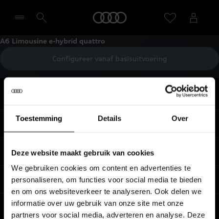
Home
A6 Limousine e-hybrid quattro
Configureer vanaf basisuitvoering
Selecteer een dealer
Terug naar boven
Toestemming
Details
Over
Modellen
Koop & lease
Deze website maakt gebruik van cookies
Alle Modellen
We gebruiken cookies om content en advertenties te
Audi SUV Modellen
Elektrisch
personaliseren, om functies voor social media te bieden
Audi Occasions
en om ons websiteverkeer te analyseren. Ook delen we
Audi exclusive
Nieuwe Audi direct leverbaar
informatie over uw gebruik van onze site met onze
Service & accessoires
Elektrisch rijden
Verbruiksgegevens per model
partners voor social media, adverteren en analyse. Deze