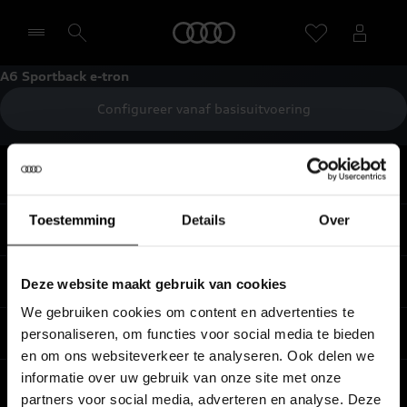
Home
A6 Sportback e-tron
Configureer vanaf basisuitvoering
Selecteer een dealer
Terug naar boven
Toestemming
Details
Over
Modellen
Koop & lease
Deze website maakt gebruik van cookies
Alle Modellen
We gebruiken cookies om content en advertenties te
Audi SUV Modellen
Elektrisch
personaliseren, om functies voor social media te bieden
Audi Occasions
en om ons websiteverkeer te analyseren. Ook delen we
Audi exclusive
Nieuwe Audi direct leverbaar
informatie over uw gebruik van onze site met onze
Service & accessoires
Elektrisch rijden
Verbruiksgegevens per model
partners voor social media, adverteren en analyse. Deze