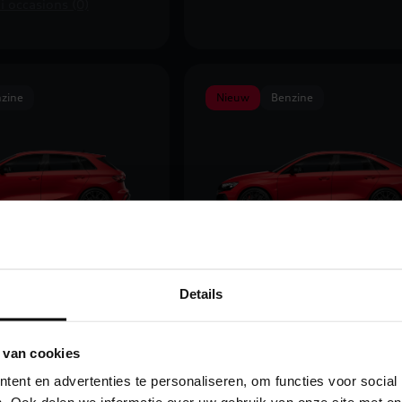
i occasions (0)
zine
Nieuw
Benzine
euwde RS 3
De vernieuwde RS 3
k
Limousine
Details
.490,00
vanaf € 115.990,00
1
1
Vergelijk
 van cookies
ent en advertenties te personaliseren, om functies voor social
onfigureren
Configureren