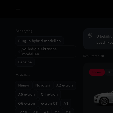
Aandrijving
Selecteer een dealer
U bekijkt
Plug-in hybrid modellen
beschikbaa
Volledig elektrische
modellen
Resultaten
(8)
Benzine
Nieuw
Ben
Modellen
Nieuw
Nuvolari
A2 e-tron
A6 e-tron
Q4 e-tron
Q6 e-tron
e-tron GT
A1
A3
A5
A6
Q2
Q3