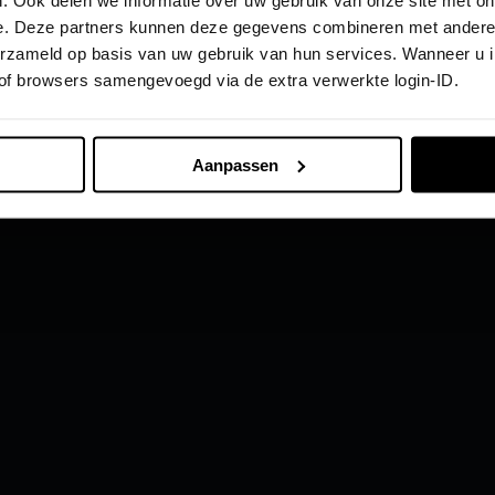
. Ook delen we informatie over uw gebruik van onze site met on
e. Deze partners kunnen deze gegevens combineren met andere i
Ontdek
Ontdek
verzameld op basis van uw gebruik van hun services. Wanneer u 
 of browsers samengevoegd via de extra verwerkte login-ID.
rect leverbaar (10)
Audi direct leverbaar (0)
i occasions (3)
Audi occasions (1)
Aanpassen