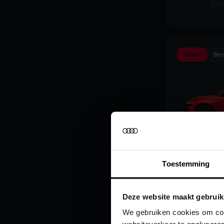
Aud
Nieuw
Ben
De verni
Sportbac
Toestemming
vanaf € 115
Vergelijk
Deze website maakt gebruik
We gebruiken cookies om cont
C