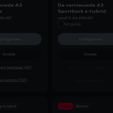
euwde A3
De vernieuwde A3
k
Sportback e-hybrid
990,00
vanaf € 44.490,00
1
1
Vergelijk
onfigureren
Configureren
Ontdek
Ontdek
rect leverbaar (47)
Audi direct leverbaar (0)
occasions (157)
Audi occasions (0)
g-in hybrid
Nieuw
Benzine