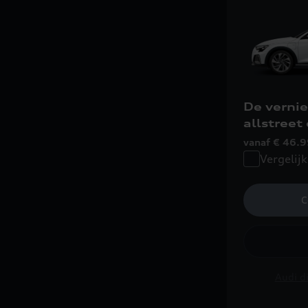
De verni
allstreet
vanaf € 46.
Vergelijk
C
Audi di