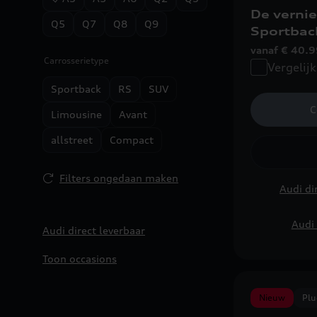
De verni
Q5
Q7
Q8
Q9
Sportbac
vanaf € 40.
Carrosserietype
Vergelijk
Sportback
RS
SUV
C
Limousine
Avant
allstreet
Compact
Filters ongedaan maken
Audi di
Audi 
Audi direct leverbaar
Toon occasions
Nieuw
Plu