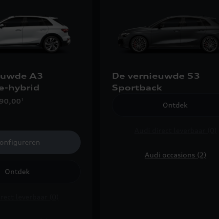
euwde A3
De vernieuwde S3
 e-hybrid
Sportback
990,00
1
Ontdek
Audi direct leverbaar (0)
onfigureren
Audi occasions (2)
Ontdek
rect leverbaar (0)