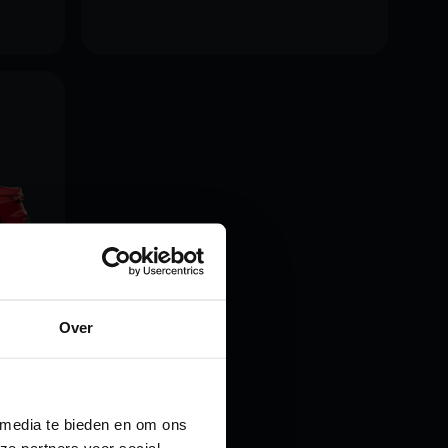
Over
 media te bieden en om ons